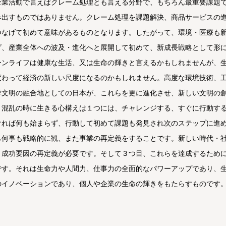
企業活動で言えばクレーム処理とも言える分野で、もちろん最重要課題
み出すものではありません。クレーム処理を課題解決、商品サービスの
つなげて初めて意味があるものとなります。したがって、環境・医療も
プ、産業全体への波及・進化へと展開して初めて、新成長戦略として形
ーンライフは健康な生活、又は生命の輝きと言えるかもしれませんが、
変わって経済の新しい尺度になるのかもしれません。高度な環境技術、
洋文明の融合地としての日本が、これらを更に進化させ、新しい文明の
と混乱の時に生きる心構えは１つには、チャレンジする、すぐに行動す
ければ何も始まらず、行動して初めて課題も発見され次のステップに進
ら何事も戦略的に観、また事業の再定義をすることです。新しい時代・
と成功要因の再定義が必要です。そして３つ目、これらを達成するため
です。それは生命力や人間力、仕事力の全面的なパワーアップであり、
のイノベーションであり、個人や企業の生命の輝きをもたらすものです