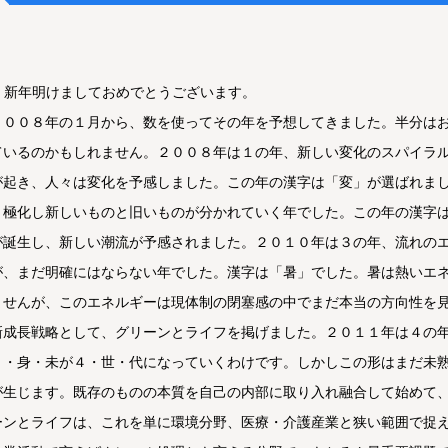
新年明けましておめでとうございます。
２００８年の１月から、数を使ってその年を予想してきました。半分は
ているのかもしれません。２００８年は１の年、新しい変化のスパイラ
が起き、人々は変化を予感しました。この年の漢字は「変」が選ばれま
２極化し新しいものと旧いものが分かれていく年でした。この年の漢字
が誕生し、新しい潮流が予感されました。２０１０年は３の年、流れの
が、まだ明確にはならない年でした。漢字は「暑」でした。暑は熱いエ
ませんが、このエネルギーは現体制の閉塞感の中でまだ本当の方向性を
新成長戦略として、グリーンとライフを掲げました。２０１１年は４の
３・身・未が４・世・代になっていくわけです。しかしこの形はまだ未
が生じます。既存のものの本質を自己の内部に取り入れ融合して始めて
ーンとライフは、これを単に環境分野、医療・介護産業と狭い範囲で捉