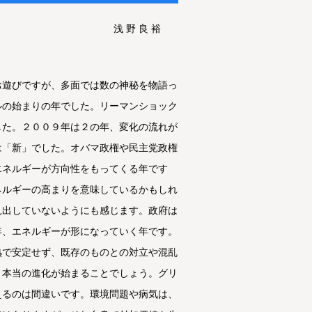
浅 野 良 裕
お遊びですが、多面では数の神秘を物語っ
ルの始まりの年でした。リーマンショック
した。２００９年は２の年、変化の流れが
は「新」でした。オバマ政権や民主党政権
エネルギーが方向性をもってくる年です
ネルギーの高まりを意味しているかもしれ
見出していないようにも感じます。政府は
年、エネルギーが形になっていく年です。
熟で安定せず、既存のものとの対立や混乱
、本当の進化が始まることでしょう。グリ
えるのは間違いです。環境問題や病気は、