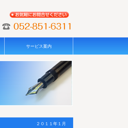
経
相
基本
事業
標
税
会
営
続
サービス案内
的ス
承
準
務
計
支
対
タン
継・
サ
サ
サ
援
策
ス・
Ｍ＆
ー
ー
ー
サ
サ
姿勢
Ａサ
ビ
ビ
ビ
ー
ー
と方
ービ
ス
ス
ス
ビ
ビ
法
ス
ス
ス
２０１１年１月