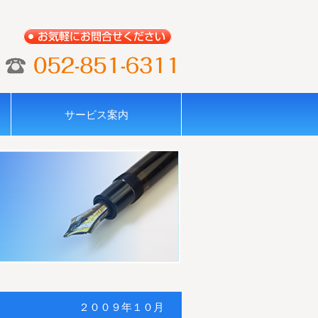
経
相
基本
事業
標
税
会
営
続
サービス案内
的ス
承
準
務
計
支
対
タン
継・
サ
サ
サ
援
策
ス・
Ｍ＆
ー
ー
ー
サ
サ
姿勢
Ａサ
ビ
ビ
ビ
ー
ー
と方
ービ
ス
ス
ス
ビ
ビ
法
ス
ス
ス
２００９年１０月