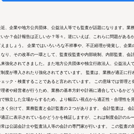
最近、企業や地方公共団体、公益法人等でも監査が話題になります。業
ないか？会計報告は正しいか？等々。逆にいえば、これらに問題がある
言えましょう。 企業ではいろいろな不祥事や、不正経理が発覚し、企業
となり、その改革の一環として、監査役監査や内部統制、内部監査、会
以来強化されてきました。また地方公共団体や独立行政法人、公益法人
査制度が導入されたり強化されてきています。 監査は、業務が適正に行
チェック・検査することであると言われています。 この意味では管理と
管理者や経営者が行うため、業務の基本方針や計画に適合しているかど
的で独立した立場からするため、より幅広い視点から適正性・合理性を見
大きく分けて、業務監査と会計監査の２つがあります。 会計監査は、会
が適正に表示されているかどうかを検証しますが、これは制度会計のル
通常は公認会計士や監査法人等の会計の専門家が行います。 この監査の