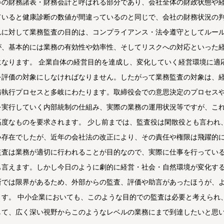
等の財務諸表・財務会計と呼ばれる部分であり、会社全体の財政状態や
ていると健康診断の数値が間違っているのと同じで、会社の財務状況の判
れに対して業務監査の目的は、コンプライアンス・法令遵守としてルー
が、基本的には業務の有効性や効率性、そしてリスクへの対応といった
になります。 企業自体の経営目的を達成し、変化していく経営環境に適
を評価の対象にしなければなりません。したがって業務監査の対象は、
務執行プロセスと多岐にわたります。取締役会での意思決定のプロセス
を実行していく内部統制の仕組み、実際の業務の運用状況等ですが、こ
高度なものを要求されます。 少し前までは、監査役は閑散役とも言われ
い存在でしたが、近年の会社法の改正により、その責任や権限は飛躍的に
監査は業務が適切に行われることが目的なので、実際に仕事を行ってい
も言えます。しかし今日のように劇的に経営・社会・自然環境が変化す
断では限界があるため、外部からの監査、評価や助言があったほうが、
ます。 中小企業においても、このような目的での監査は必要と考えられ
して、広く深い視野からこのようなレベルの業務にまで到達したいと思