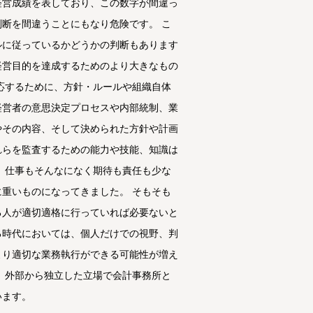
経営成績を表しており、この数字が間違っ
断を間違うことにもなり危険です。 こ
ルに従っているかどうかの判断もあります
経営目的を達成するためのより大きなもの
応するために、方針・ルールや組織自体
経営者の意思決定プロセスや内部統制、業
やその内容、そして決められた方針や計画
れらを監査するための能力や技能、知識は
、仕事もそんなになく期待も責任も少な
重いものになってきました。 そもそも
る人が適切適格に行っていれば必要ないと
る時代においては、個人だけでの視野、判
より適切な業務執行ができる可能性が増え
、外部から独立した立場で会計事務所と
います。