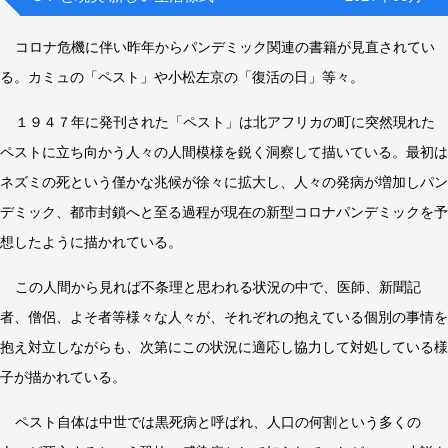
コロナ危機に伴い昨年からパンデミック関連の書籍が見直されてい
る。カミュの「ペスト」や小松左京の「復活の日」等々。
１９４７年に発刊された「ペスト」は北アフリカの町に突然現れた
ペストに立ち向かう人々の人間模様を鋭く洞察して描いている。最初は
ネズミの死という僅かな兆候が徐々に拡大し、人々の発病が増加しパン
デミック、都市封鎖へと至る過程が現在の新型コロナパンデミックを予
想したように描かれている。
この人間から見れば不条理と思われる状況の中で、医師、新聞記
者、僧侶、よそ者等様々な人々が、それぞれの抱えている個別の事情を
抱え対立しながらも、次第にこの状況に適応し協力して対処している様
子が描かれている。
ペスト自体は中世では黒死病と呼ばれ、人口の何割という多くの