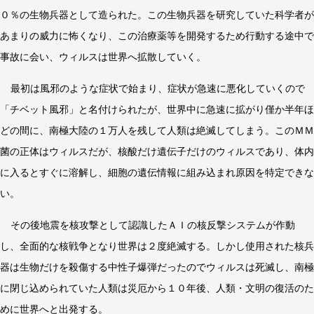
０％の生物兵器として造られた。この生物兵器を研究していた科学者が
あまりの威力に怖くなり、この治療薬等を開発するため行動する途中で
事故に会い、ウィルスは世界へ拡散していく。
最初は風邪のような症状で始まり、症状が急速に悪化していくので
「チベット風邪」と名付けられたが、世界中に急速に拡がり僅か半年ほ
どの間に、南極大陸の１万人を残して人類は絶滅してしまう。このＭＭ
菌の正体はウィルスだが、核酸だけ遺伝子だけのウィルスであり、体内
に入るとすぐに溶解し、細胞の遺伝情報に組み込まれ原因を特定できな
い。
その後地震を核攻撃として認識したＡＩの核反撃システムが作動
し、全面的な核戦争となり世界は２度絶滅する。しかし使用された核兵
器は生物だけを殺傷する中性子爆弾だったのでウィルスは死滅し、南極
に閉じ込められていた人類は災厄から１０年後、人類・文明の復活のた
めに世界へと出発する。