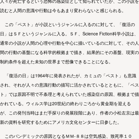
人々が死亡するという恐怖の感染症として知られていたが、この小説を
読むと人間の意識や行動は今もあまり変わらないと感じられる。
この「ペスト」が小説というジャンルに入るのに対して、「復活の
日」はＳＦというジャンルに入る。ＳＦ、Science Fiction科学小説は、
通常の小説が人間の心理や行動を中心に描いているのに対して、その人
間の行動の基盤になる科学的根拠まで描き、結果的にその基盤、現実の
制約条件を超えた未知の世界まで想像できることになる。
「復活の日」は1964年に発表されたが、カミュの「ペスト」も意識
され、それが人々の意識行動の描写に活かされているとともに、「ペス
ト」では原因不明で不条理と考えられていた感染症の原因、根拠まで描
かれている。ウィルス学は20世紀の終わりごろから黄金期を迎える
が、この発刊当時はまだ手探りの発展段階にあり、作者の小松左京は最
新の資料を研究するためにアメリカ文化センターに日参した。
このパンデミックの原因となるＭＭ-８８は空気感染、致死率１０