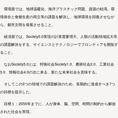
環境面では、地球温暖化、海洋プラスチック問題、資源の枯渇、環
境保全と食糧生産の両立等の課題を解決し、地球環境を回復させなが
ら、都市文明を発展させること。
経済面では、Society5.0実現の計算需要増大、人類の活動領域拡大等
の課題解決をする、サイエンスとテクノロジーでフロンティアを開拓す
ること。
なおSociety5.0とは、狩猟社会Society1.0、農耕社会2.0、工業社会
3.0、情報社会4.0の次に来る、新たな未来社会を意味する。
そしてこの3つの領域での課題解決のため、長期的に達成すべき7つ
の目標を提示した。
目標１：2050年までに、人が身体、脳、空間、時間の制約から解放
された社会を実現。