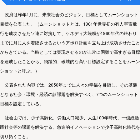
政府は昨年1月に、未来社会のビジョン、目標としてムーンショット
目標を公表した。（ムーンショットとは、1961年世界初の有人宇宙飛
行を成功させたソ連に対抗して、ケネディ大統領が1960年代の終わり
までに月に人を着陸させるというアポロ計画を立ち上げ成功させたこと
からきている。当時としては実現させるのが非常に困難で高すぎる目標
を達成したことから、飛躍的、破壊的な高い目標設定することをムーン
ショットと呼ぶ。）
公表された内容では、2050年までに人々の幸福を目指し、その基盤
となる社会・環境・経済の諸課題を解決すべく、7つのムーンショット
目標を設定している。
社会面では、少子高齢化、労働人口減少、人生100年時代、一億総活
躍社会等の課題を解決する、急進的イノベーションで少子高齢化時代を
切り拓くこと。