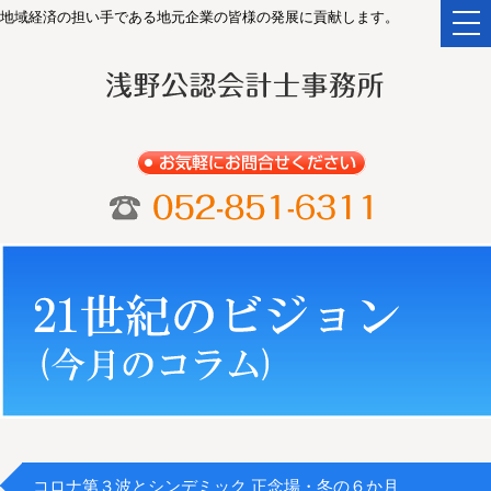
地域経済の担い手である地元企業の皆様の発展に貢献します。
togg
navi
コロナ第３波とシンデミック 正念場・冬の６か月