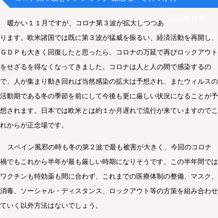
2020年11月
暖かい１１月ですが、コロナ第３波が拡大しつつあ
ります。欧米諸国では既に第３波が猛威を振るい、経済活動を再開し、
ＧＤＰも大きく回復したと思ったら、コロナの万延で再びロックアウト
をせざるを得なくなってきました。コロナは人と人の間で感染するの
で、人が集まり動き回れば当然感染の拡大は予想され、またウィルスの
活動期である冬の季節を前にして今後も更に厳しい状況になることが予
想されます。日本では欧米とは約１か月遅れで流行が来ていますのでこ
れからが正念場です。
スペイン風邪の時も冬の第２波で最も被害が大きく、今回のコロナ
禍でもこれから半年が最も厳しい時期になりそうです。この半年間では
ワクチンも特効薬も間に合わず、これまでの医療体制の整備、マスク、
消毒、ソーシャル・ディスタンス、ロックアウト等の方策を組み合わせ
ていく以外方法はないでしょう。