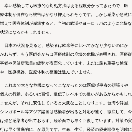
幸い感染しても医療的な対処方法はある程度分かってきたので、医
療体制が健在なら被害はかなり抑えられそうです。しかし感染が急激に
増えて医療体制が崩壊すると、当初の武漢やヨーロッパのように悲惨な
状況になるかもしれません。
日本の状況を見ると、感染者は欧米等に比べてかなり少ないのにか
かわらず、もう医師会からは医療体制の崩壊の危機が表明され、医療従
事者や保健所職員の疲弊が表面化しています。未だに最も重要な検査
や、医療機器、医療体制の整備は進んでいません。
これまで大きな危機になってこなかったのは医療従事者の頑張りや
個人の行動、あるいは習慣、遺伝子レベルでの違いがあるからかもしれ
ませんが、それに安住していると大変なことになります。台湾や韓国、
シンガポール等アジア諸国は感染者が出ると対応が速く、徹底して、今
は殆ど感染者が出ておらず、経済面でも早く回復しています。対策の実
行は早く徹底的に、が原則です。生命、生活、経済の優先順位を明確に