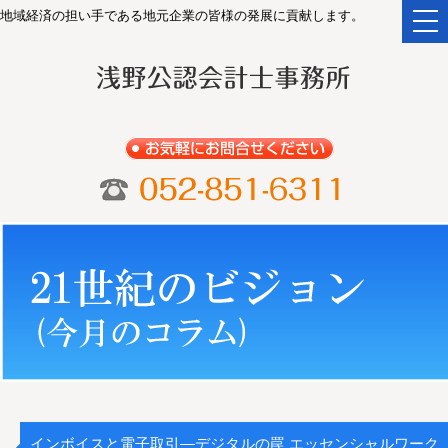
地域経済の担い手である地元企業の皆様の発展に貢献します。
togg
navi
インボイスと電子取引―デジタルの罠 エッセンシャルワーク