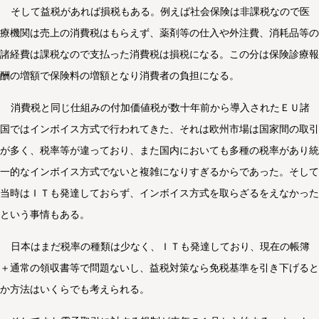
そして益税があれば損税もある。例えば社会保険は非課税なので医
療機関は売上の消費税はもらえず、薬剤等の仕入や外注費、消耗品等の
諸経費は課税なので支払った消費税は損税になる。この分は保険診療報
酬の増額で保険料の増額となり消費者の負担になる。
消費税と同じ仕組みの付加価値税が数十年前から導入されたＥＵ諸
国ではインボイス方式で行われてきた、それは欧州市場は国家間の取引
が多く、税率等が違っており、また国内においても多種の税率があり統
一的なインボイス方式でないと複雑になりすぎるからであった。そして
当時はＩＴも発達しておらず、インボイス方式を取らざるをえなかった
という事情もある。
日本はまだ税率の種類は少なく、ＩＴも発達しており、現在の帳簿
＋通常の領収書等で問題ないし、益税対策なら免税基準を引き下げると
か方法はいくらでも考えられる。