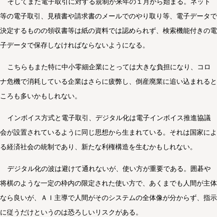
そしてまた電子取引に対する規制が来年の１月から始まる。ネット
等の電子取引、見積書や請求書のメールでのやり取り等、電子データで
決定するものの領収書等は紙の資料では認められず、検索機能付きの電
子データで保存しなければならないようになる。
こちらもまた特に中小零細企業にとっては大きな負担になり、コロ
ナ危機で消耗している企業はさらに疲弊し、倒産廃業に追い込まれると
ころも多いかもしれない。
インボイス方式と電子取引、デジタル化は電子インボイス推進協議
会が設置されているように同じ思想から生まれている。それは国家によ
る経済社会の統制であり、新たな利権構造を生むかもしれない。
デジタル化の波は避けて通れないが、使い方が重要である。囲碁や
将棋のような一定の枠内の限定された使い方で、あくまでも人間が主体
なら良いが、ＡＩ主導で人間がそのシステムの全体像が分からず、指示
に従うだけというのは恐ろしいリスクがある。